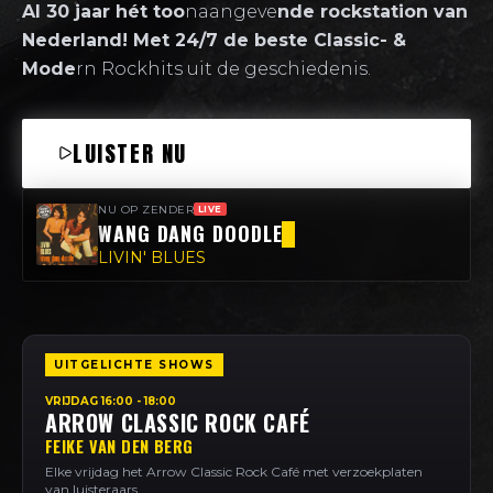
Al 30 jaar hét too
naangeve
nde rockstation van
Nederland! Met 24/7 de beste Classic- &
Mode
rn Rockhits uit de geschiedenis.
LUISTER NU
NU OP ZENDER
LIVE
WANG DANG DOODLE
LIVIN' BLUES
UITGELICHTE SHOWS
VRIJDAG 16:00 - 18:00
ARROW CLASSIC ROCK CAFÉ
FEIKE VAN DEN BERG
Elke vrijdag het Arrow Classic Rock Café met verzoekplaten
van luisteraars